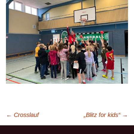
Beitragsnavigation
←
Crosslauf
„Blitz for kids“
→