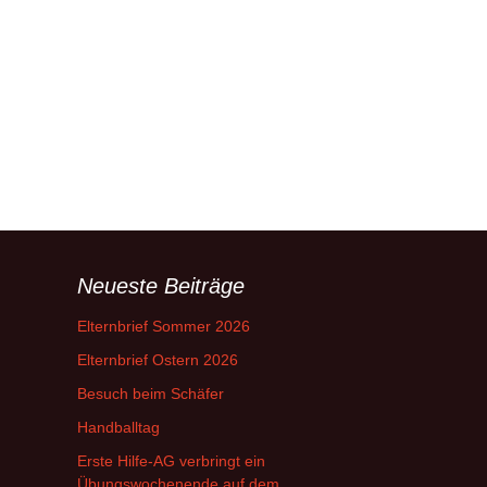
Neueste Beiträge
Elternbrief Sommer 2026
Elternbrief Ostern 2026
Besuch beim Schäfer
Handballtag
Erste Hilfe-AG verbringt ein
Übungswochenende auf dem