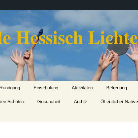
e Hessisch Licht
 Rundgang
Einschulung
Aktivitäten
Betreuung
nden Schulen
 Schulhof
Gesundheit
Wandertage
Archiv
Öffentlicher Nahv
Turnhalle
Musikalische Aktivitäten
lbibliothek
Sportliche Aktivitäten