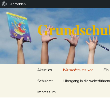
Über
Anmelden
Zum
WordPress
Inhalt
Grundschul
springen
Aktuelles
Wir stellen uns vor
Ein
Schulamt
Kontakt
Übergang in die weiterführe
Der
Impressum
Lehrerinnen und Lehrer
Die 
Die Schule von A bis Z
Schu