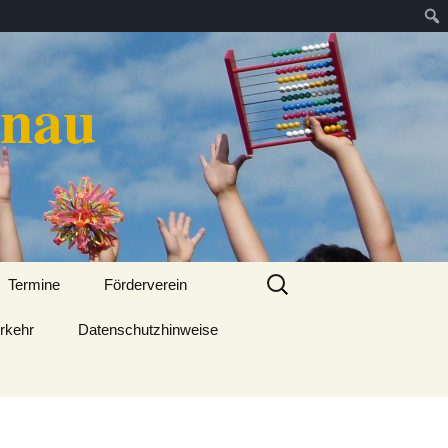
enau
Suchen
Termine
Förderverein
nach:
erkehr
Datenschutzhinweise
Aktivitäten und Projekte
Vorstandsteam
25 Jahre Förderverein