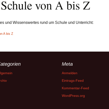
 Schule von A bis Z
tes und Wissenswertes rund um Schule und Unterricht:
n A bis Z
ategorien
Meta
llgemein
Anmelden
rchiv
Eintrags-Feed
Kommentar-Feed
WordPress.org