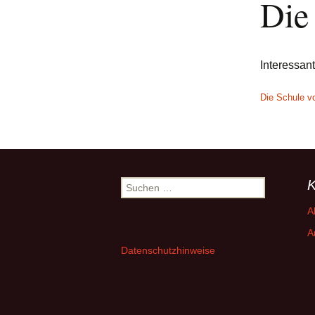
Die
Interessan
Die Schule vo
K
Suchen
nach:
A
A
Datenschutzhinweise