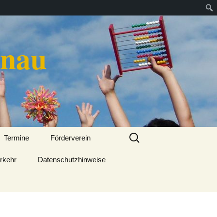
enau
Suchen
Termine
Förderverein
nach:
erkehr
Datenschutzhinweise
Aktivitäten und Projekte
Vorstandsteam
25 Jahre Förderverein