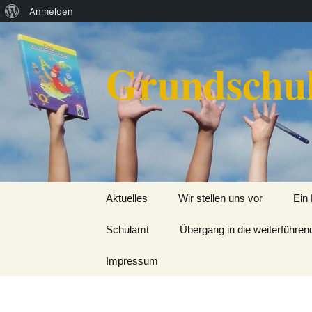
Über
Anmelden
Zum
WordPress
Inhalt
Grundschul
springen
Aktuelles
Wir stellen uns vor
Ein
Schulamt
Kontakt
Übergang in die weiterführe
Der
Impressum
Lehrerinnen und Lehrer
Die 
Die Schule von A bis Z
Schu