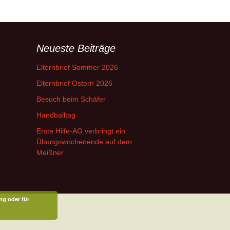
Neueste Beiträge
Elternbrief Sommer 2026
Elternbrief Ostern 2026
Besuch beim Schäfer
Handballtag
Erste Hilfe-AG verbringt ein
Übungswochenende auf dem
Meißner
ng oder für