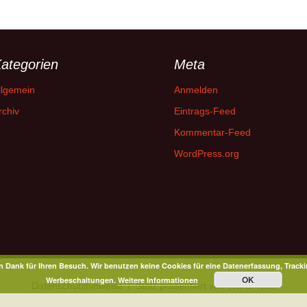
ategorien
Meta
llgemein
Anmelden
rchiv
Eintrags-Feed
Kommentar-Feed
WordPress.org
n Dank für Ihren Besuch. Wir benutzen keine Cookies für eine Datenerfassung, Tracki
OK
Werbeschaltungen.
Weitere Informationen
Datenschutzhinweise
Stolz präsentiert von WordPress