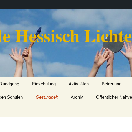
e Hessisch Licht
 Rundgang
Einschulung
Aktivitäten
Betreuung
nden Schulen
 Schulhof
Gesundheit
Wandertage
Archiv
Öffentlicher Nahv
Turnhalle
Musikalische Aktivitäten
lbibliothek
Sportliche Aktivitäten