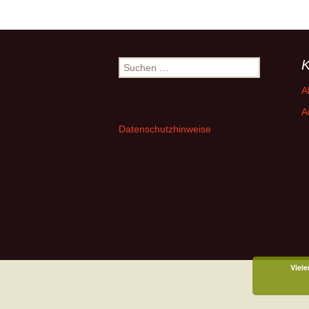
K
Suchen
nach:
A
A
Datenschutzhinweise
Viele