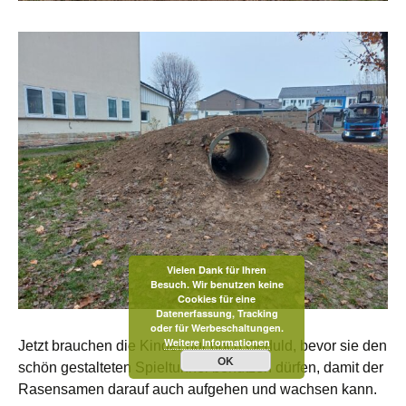
Vielen Dank für Ihren
Besuch. Wir benutzen keine
Cookies für eine
Datenerfassung, Tracking
oder für Werbeschaltungen.
Weitere Informationen
Jetzt brauchen die Kinder nur noch Geduld, bevor sie den
OK
schön gestalteten Spieltunnel benutzen dürfen, damit der
Rasensamen darauf auch aufgehen und wachsen kann.