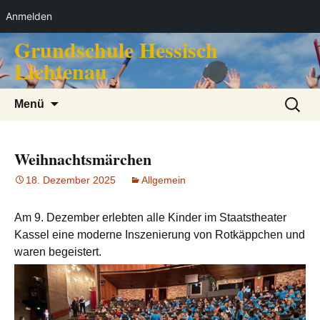
Anmelden
Grundschule Hessisch
Zum
Inhalt
Lichtenau
springen
Suchen
Menü
nach:
Weihnachtsmärchen
18. Dezember 2025
Allgemein
Am 9. Dezember erlebten alle Kinder im Staatstheater
Kassel eine moderne Inszenierung von Rotkäppchen und
waren begeistert.